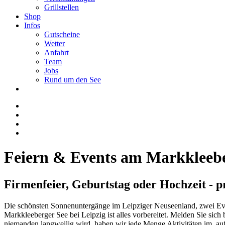
Grillstellen
Shop
Infos
Gutscheine
Wetter
Anfahrt
Team
Jobs
Rund um den See
Feiern & Events am Markkleebe
Firmenfeier, Geburtstag oder Hochzeit - 
Die schönsten Sonnenuntergänge im Leipziger Neuseenland, zwei Event
Markkleeberger See bei Leipzig ist alles vorbereitet. Melden Sie sic
niemanden langweilig wird, haben wir jede Menge Aktivitäten im, a