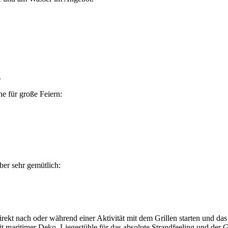
.
he für große Feiern:
aber sehr gemütlich:
 direkt nach oder während einer Aktivität mit dem Grillen starten und
maritimer Deko, Liegestühle für das absolute Strandfeeling und der Gri