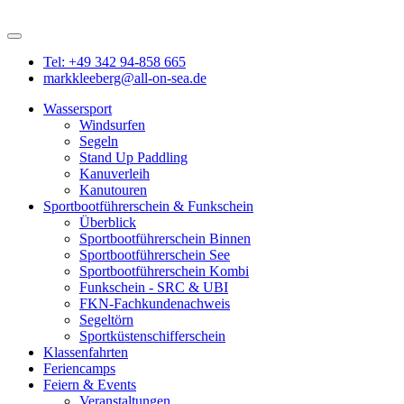
Tel: +49 342 94-858 665
markkleeberg@all-on-sea.de
Wassersport
Windsurfen
Segeln
Stand Up Paddling
Kanuverleih
Kanutouren
Sportbootführerschein & Funkschein
Überblick
Sportbootführerschein Binnen
Sportbootführerschein See
Sportbootführerschein Kombi
Funkschein - SRC & UBI
FKN-Fachkundenachweis
Segeltörn
Sportküstenschifferschein
Klassenfahrten
Feriencamps
Feiern & Events
Veranstaltungen