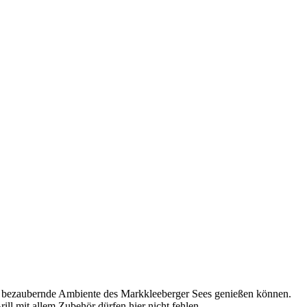
 das bezaubernde Ambiente des Markkleeberger Sees genießen können.
ll mit allem Zubehör dürfen hier nicht fehlen.