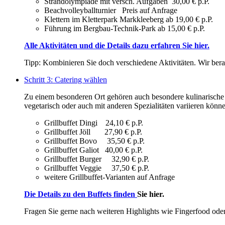
Strandolympiade mit versch. Aufgaben 30,00 € p.P.
Beachvolleyballturnier Preis auf Anfrage
Klettern im Kletterpark Markkleeberg ab 19,00 € p.P.
Führung im Bergbau-Technik-Park ab 15,00 € p.P.
Alle Aktivitäten und die Details dazu erfahren Sie hier.
Tipp: Kombinieren Sie doch verschiedene Aktivitäten. Wir berate
Schritt 3: Catering wählen
Zu einem besonderen Ort gehören auch besondere kulinarische 
vegetarisch oder auch mit anderen Spezialitäten variieren könn
Grillbuffet Dingi 24,10 € p.P.
Grillbuffet Jöll 27,90 € p.P.
Grillbuffet Bovo 35,50 € p.P.
Grillbuffet Galiot 40,00 € p.P.
Grillbuffet Burger 32,90 € p.P.
Grillbuffet Veggie 37,50 € p.P.
weitere Grillbuffet-Varianten auf Anfrage
Die Details zu den Buffets
finden
Sie hier.
Fragen Sie gerne nach weiteren Highlights wie Fingerfood ode